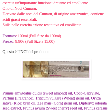
esercita un'importante funzione idratante ed emolliente.
Olio di Noci Cumaru
.
Derivato dalle noci del Cumaru, di origine amazzonica, contiene
acidi grassi essenziali.
Sulla pelle esercita azione restitutiva ed emolliente.
Formato
: 100ml (Full Size da 190ml)
Prezzo
: 9,90€ (Full Size a 15,00)
Questo è l'INCI del prodotto:
Prunus amygdalus dulcis (sweet almond) oil, Coco-Caprylate,
Parfum (Fragrance), Triticum vulgare (Wheat) germ oil. Oryza
sativa (Rice) bran oil, Zea mais (Corn) germ oil, Dipteriyx odorata
seed extract, Prunus avium (Sweet cherry) seed oil, Prunus cerasus